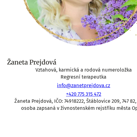
Žaneta Prejdová
Vztahová, karmická a rodová numeroložka
Regresní terapeutka
info@zanetprejdova.cz
+420 775 315 472
Žaneta Prejdová, IČO: 74918222, Štáblovice 209, 747 82,
osoba zapsaná v živnostenském rejstříku města O