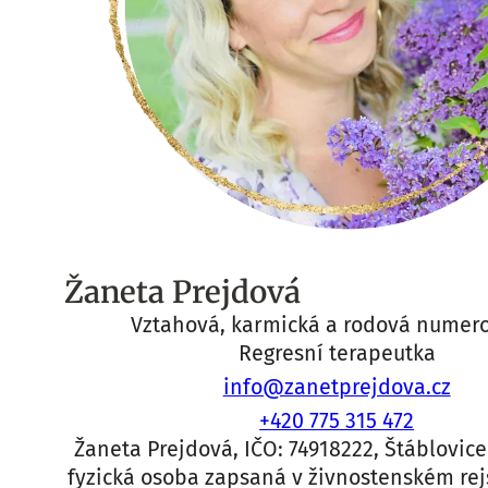
Žaneta Prejdová
Vztahová, karmická a rodová numer
Regresní terapeutka
info@zanetprejdova.cz
+420 775 315 472
Žaneta Prejdová, IČO: 74918222, Štáblovice 
fyzická osoba zapsaná v živnostenském rej