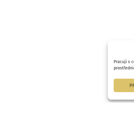
Pracuji s 
prostředni
Př