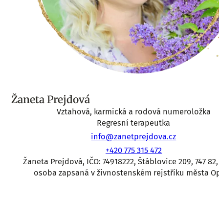
Žaneta Prejdová
Vztahová, karmická a rodová numeroložka
Regresní terapeutka
info@zanetprejdova.cz
+420 775 315 472
Žaneta Prejdová, IČO: 74918222, Štáblovice 209, 747 82,
osoba zapsaná v živnostenském rejstříku města O