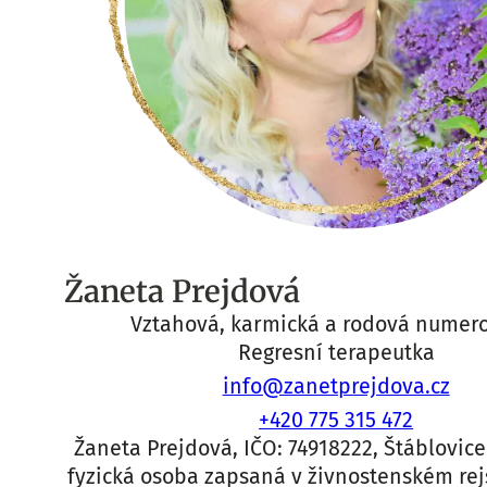
Žaneta Prejdová
Vztahová, karmická a rodová numer
Regresní terapeutka
info@zanetprejdova.cz
+420 775 315 472
Žaneta Prejdová, IČO: 74918222, Štáblovice 
fyzická osoba zapsaná v živnostenském rej