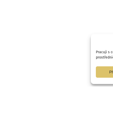
Pracuji s 
prostředni
Př